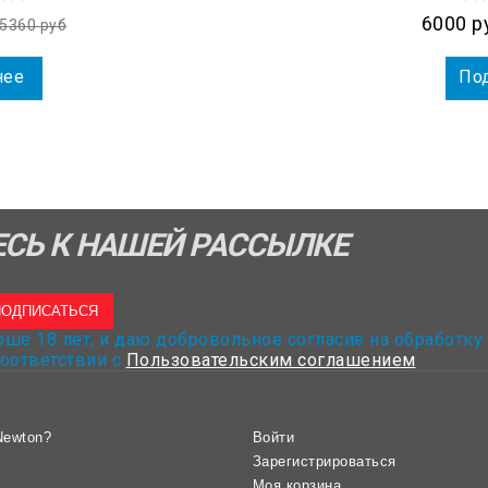
6000 р
5360 руб
нее
По
СЬ К НАШЕЙ РАССЫЛКЕ
ПОДПИСАТЬСЯ
рше 18 лет, и даю добровольное согласие на обработку
оответствии с
Пользовательским соглашением
.
Newton?
Войти
Зарегистрироваться
Моя корзина