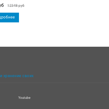
уб
12348 руб
дробнее
 и хранение своих
Youtube