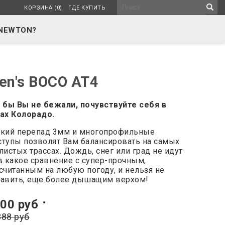
КОРЗИНА (0)
ГДЕ КУПИТЬ
NEWTON?
en's BOCO AT4
 бы Вы не бежали, почувствуйте себя в
ах Колорадо.
кий перепад 3мм и многопрофильные
тупы позволят Вам балансировать на самых
листых трассах. Дождь, снег или град не идут
в какое сравнение с супер-прочным,
считанным на любую погоду, и нельзя не
авить, еще более дышащим верхом!
00 руб
•
388 руб