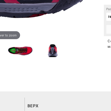
Ра
ver to zoom
С
м
ВЕРХ