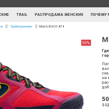
СКИЕ
TRAIL
РАСПРОДАЖА ЖЕНСКИЕ
ПОЧЕМУ 
ки
Трейлраннинг
Men's BOCO AT4
M
56%
Где
гор
Лег
выс
ска
ни 
рас
доб
50
11