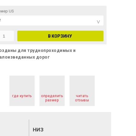
змер US
В КОРЗИНУ
озданы для труднопроходимых и
алоизведанных дорог
где купить
определить
читать
размер
отзывы
НИЗ